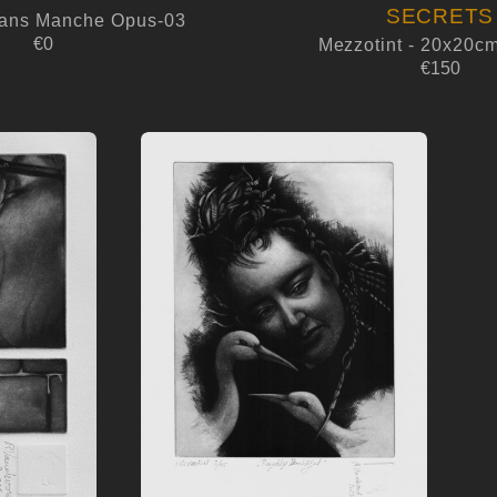
SECRETS
Hans Manche Opus-03
€0
Mezzotint - 20x20cm
€150