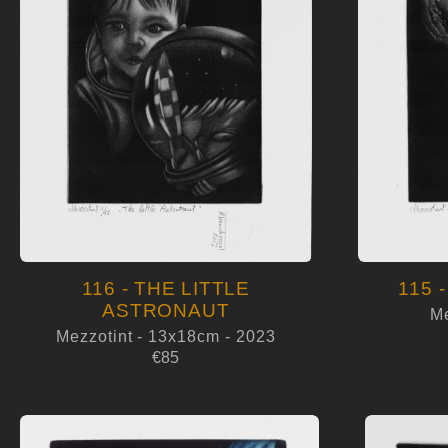
116 - THE LITTLE
115 
ASTRONAUT
Me
Mezzotint - 13x18cm - 2023
€85