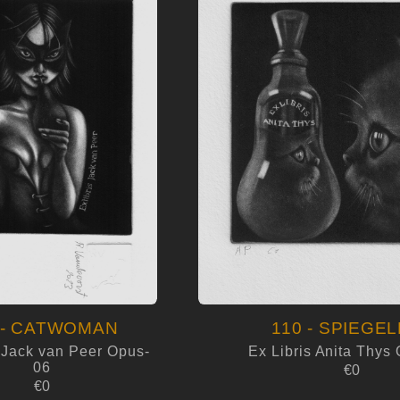
 - CATWOMAN
110 - SPIEGE
s Jack van Peer Opus-
Ex Libris Anita Thys
06
€0
€0