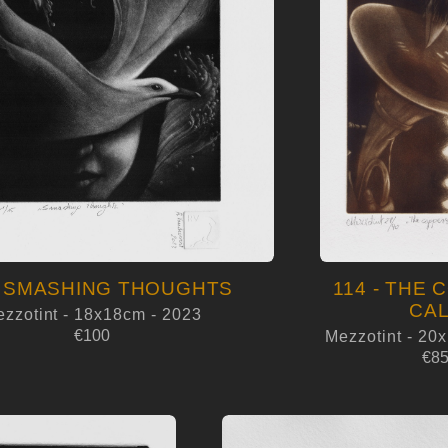
- SMASHING THOUGHTS
114 - THE 
CA
zzotint - 18x18cm - 2023
€100
Mezzotint - 20
€8