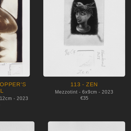
COPPER'S
113 - ZEN
LL
Mezzotint - 6x9cm - 2023
€35
x12cm - 2023
5